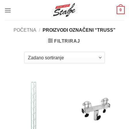
Skip
0
to
content
POČETNA
/
PROIZVODI OZNAČENI “TRUSS”
FILTRIRAJ