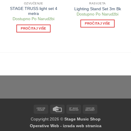
OZVUČENJE
RASVJETA
STAGE TRUSS light set 4
Lighting Stand Set 3m Bk
metra
Dostupno Po Narudžbi
Dostupno Po Narudžbi
PROČITAJ VIŠE
PROČITAJ VIŠE
Cash
Credit
Bank
Cash
on
Card
Transfer
On
Copyright 2026 ©
Stage Music Shop
Pickup
Delivery
Operative Web - izrada web stranica