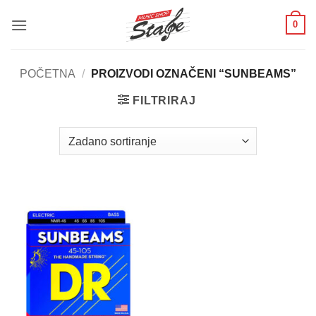
Skip
0
to
content
POČETNA
/
PROIZVODI OZNAČENI “SUNBEAMS”
FILTRIRAJ