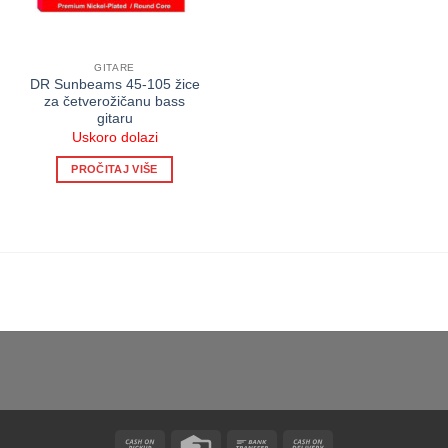
GITARE
DR Sunbeams 45-105 žice
za četverožičanu bass
gitaru
Uskoro dolazi
PROČITAJ VIŠE
Cash
Credit
Bank
Cash