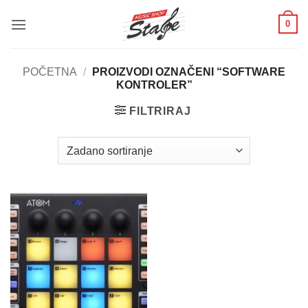
Skip
0
to
content
POČETNA
/
PROIZVODI OZNAČENI “SOFTWARE
KONTROLER”
FILTRIRAJ