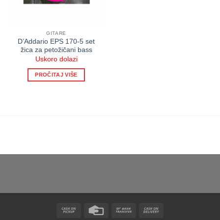
GITARE
D’Addario EPS 170-5 set
žica za petožičani bass
Uskoro dolazi
PROČITAJ VIŠE
Cash
Credit
Bank
Cash