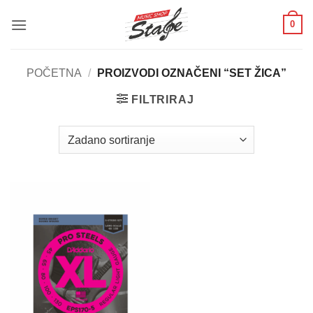
Skip
0
to
content
POČETNA
/
PROIZVODI OZNAČENI “SET ŽICA”
FILTRIRAJ