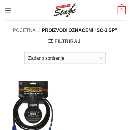
Skip
0
to
content
POČETNA
/
PROIZVODI OZNAČENI “SC-3 SP”
FILTRIRAJ