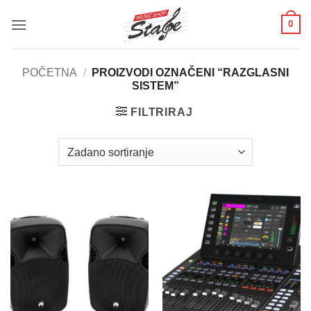
Skip
0
to
content
POČETNA
/
PROIZVODI OZNAČENI “RAZGLASNI
SISTEM”
FILTRIRAJ