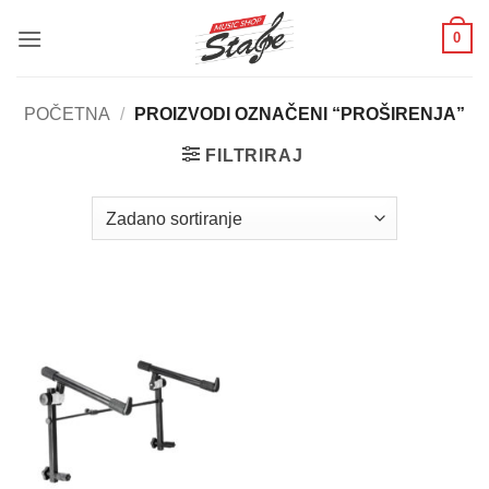
Skip
0
to
content
POČETNA
/
PROIZVODI OZNAČENI “PROŠIRENJA”
FILTRIRAJ