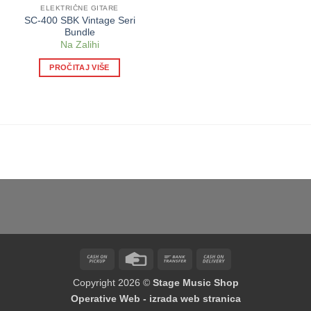
ELEKTRIČNE GITARE
SC-400 SBK Vintage Seri
Bundle
Na Zalihi
PROČITAJ VIŠE
Cash
Credit
Bank
Cash
on
Card
Transfer
On
Copyright 2026 ©
Stage Music Shop
Pickup
Delivery
Operative Web - izrada web stranica