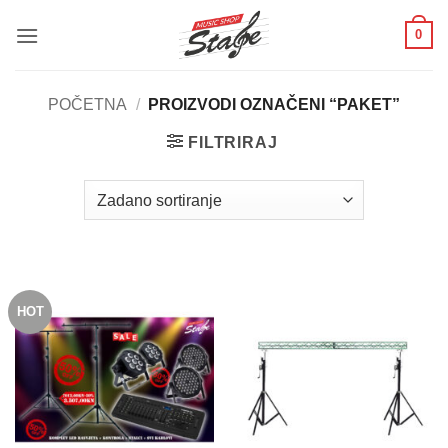
Skip
0
to
content
POČETNA
/
PROIZVODI OZNAČENI “PAKET”
FILTRIRAJ
HOT