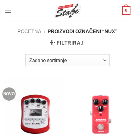
Skip
0
to
content
POČETNA
/
PROIZVODI OZNAČENI “NUX”
FILTRIRAJ
NOVO