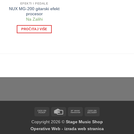
EFEKTI I PEDALE
NUX MG-200 gitarski efekt
procesor
Na Zalihi
PROČITAJ VIŠE
Cash
Credit
Bank
Cash
on
Card
Transfer
On
Copyright 2026 ©
Stage Music Shop
Pickup
Delivery
Operative Web - izrada web stranica