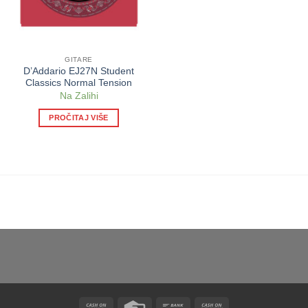
GITARE
D’Addario EJ27N Student
Classics Normal Tension
Na Zalihi
PROČITAJ VIŠE
Cash
Credit
Bank
Cash