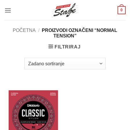
Skip
0
to
content
POČETNA
/
PROIZVODI OZNAČENI “NORMAL
TENSION”
FILTRIRAJ