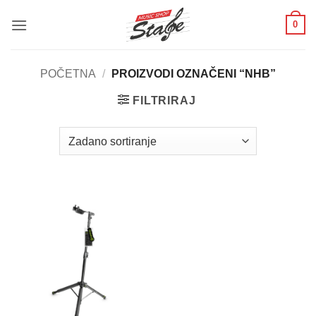
Skip
0
to
content
POČETNA
/
PROIZVODI OZNAČENI “NHB”
FILTRIRAJ