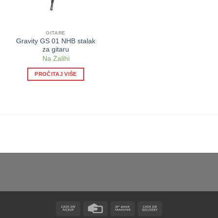
GITARE
Gravity GS 01 NHB stalak
za gitaru
Na Zalihi
PROČITAJ VIŠE
Cash
Credit
Bank
Cash