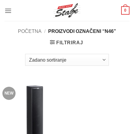
Skip
0
to
content
POČETNA
/
PROIZVODI OZNAČENI “N46”
FILTRIRAJ
NEW