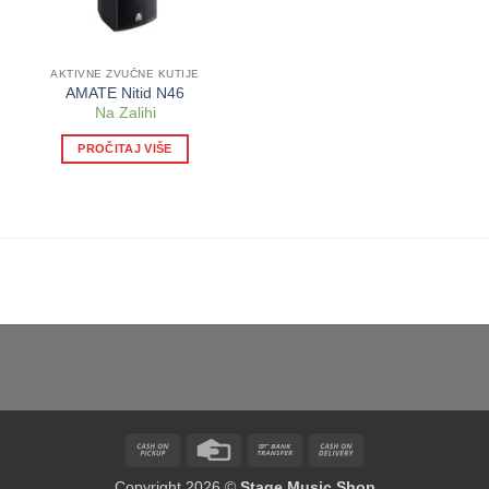
AKTIVNE ZVUČNE KUTIJE
AMATE Nitid N46
Na Zalihi
PROČITAJ VIŠE
Cash
Credit
Bank
Cash
on
Card
Transfer
On
Copyright 2026 ©
Stage Music Shop