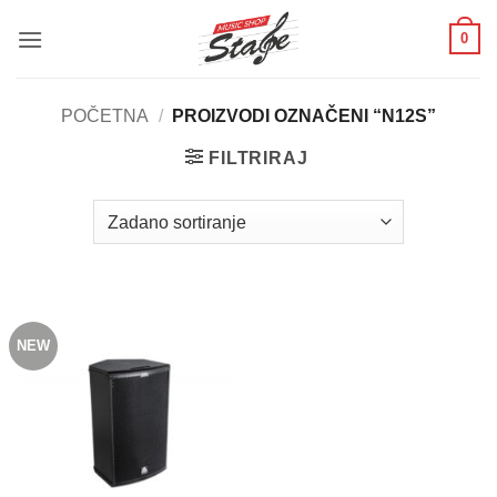
Skip
0
to
content
POČETNA
/
PROIZVODI OZNAČENI “N12S”
FILTRIRAJ
NEW