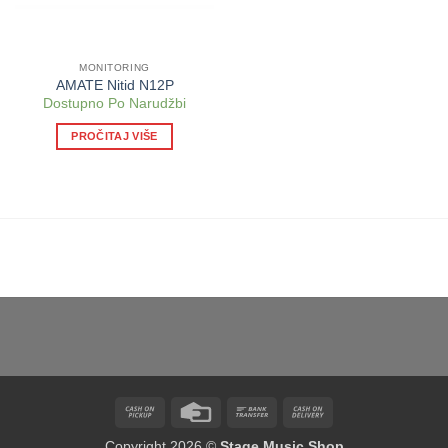
MONITORING
AMATE Nitid N12P
Dostupno Po Narudžbi
PROČITAJ VIŠE
Cash
Credit
Bank
Cash
on
Card
Transfer
On
Copyright 2026 ©
Stage Music Shop