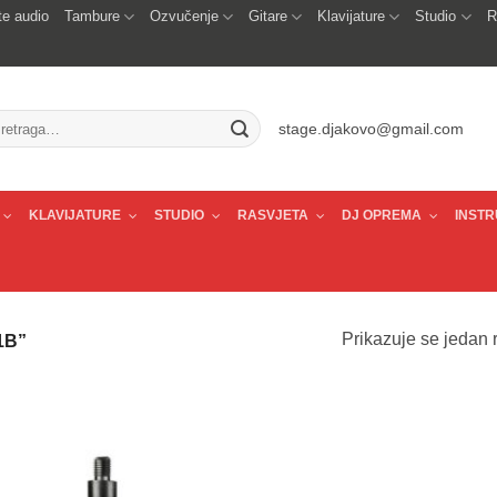
e audio
Tambure
Ozvučenje
Gitare
Klavijature
Studio
R
traži:
stage.djakovo@gmail.com
KLAVIJATURE
STUDIO
RASVJETA
DJ OPREMA
INSTR
Prikazuje se jedan r
1B”