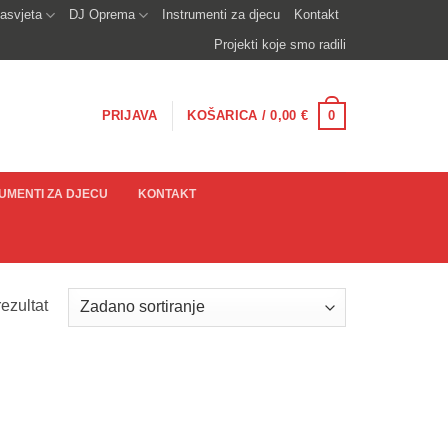
asvjeta
DJ Oprema
Instrumenti za djecu
Kontakt
Projekti koje smo radili
0
PRIJAVA
KOŠARICA /
0,00
€
UMENTI ZA DJECU
KONTAKT
ezultat