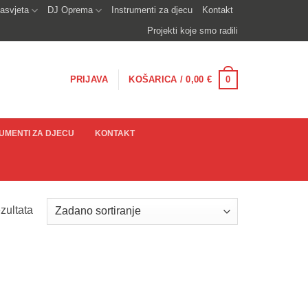
asvjeta
DJ Oprema
Instrumenti za djecu
Kontakt
Projekti koje smo radili
0
PRIJAVA
KOŠARICA /
0,00
€
UMENTI ZA DJECU
KONTAKT
zultata