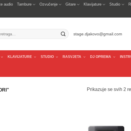
e audio
Tambure
Ozvučenje
Gitare
Klavijature
Studio
R
traži:
stage.djakovo@gmail.com
KLAVIJATURE
STUDIO
RASVJETA
DJ OPREMA
INSTR
Prikazuje se svih 2 re
ORI”