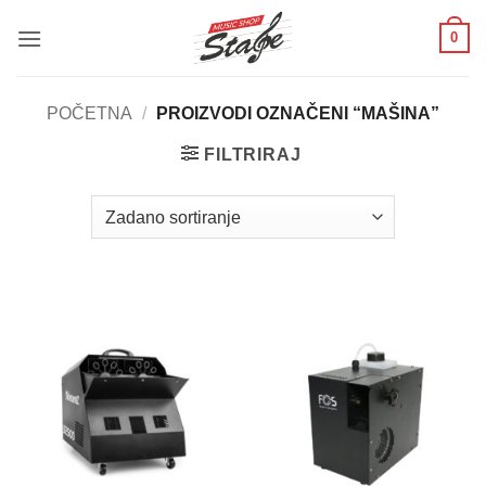
Skip
0
to
content
POČETNA
/
PROIZVODI OZNAČENI “MAŠINA”
FILTRIRAJ