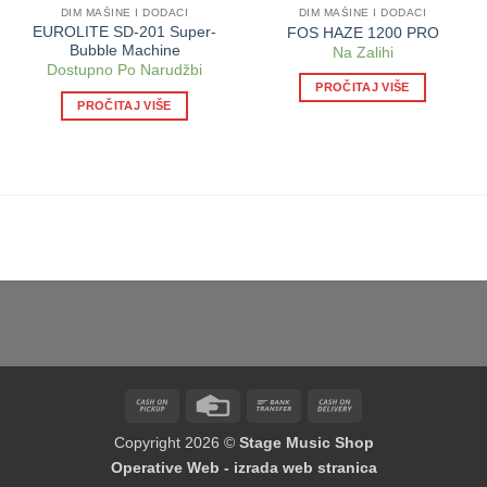
DIM MAŠINE I DODACI
DIM MAŠINE I DODACI
EUROLITE SD-201 Super-
FOS HAZE 1200 PRO
Bubble Machine
Na Zalihi
Dostupno Po Narudžbi
PROČITAJ VIŠE
PROČITAJ VIŠE
Cash
Credit
Bank
Cash
on
Card
Transfer
On
Copyright 2026 ©
Stage Music Shop
Pickup
Delivery
Operative Web - izrada web stranica