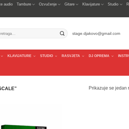
e audio
Tambure
Ozvučenje
Gitare
Klavijature
Studio
R
traži:
stage.djakovo@gmail.com
KLAVIJATURE
STUDIO
RASVJETA
DJ OPREMA
INSTR
Prikazuje se jedan r
SCALE”