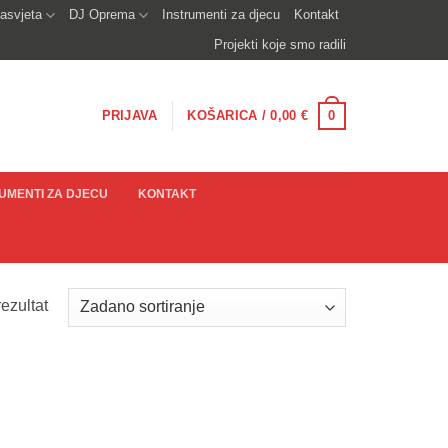
asvjeta
DJ Oprema
Instrumenti za djecu
Kontakt
Projekti koje smo radili
0
PRIJAVA
KOŠARICA /
0,00
€
UMENTI ZA DJECU
KONTAKT
ezultat