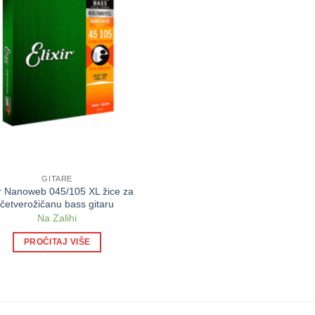
GITARE
ir Nanoweb 045/105 XL žice za
četverožičanu bass gitaru
Na Zalihi
PROČITAJ VIŠE