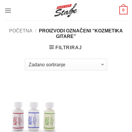
Skip
0
to
content
POČETNA
/
PROIZVODI OZNAČENI “KOZMETIKA
GITARE”
FILTRIRAJ