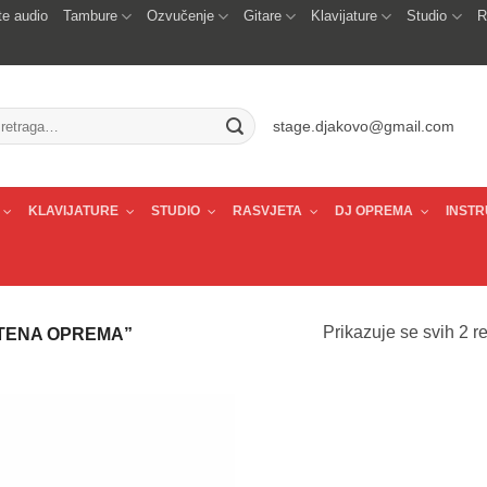
e audio
Tambure
Ozvučenje
Gitare
Klavijature
Studio
R
traži:
stage.djakovo@gmail.com
KLAVIJATURE
STUDIO
RASVJETA
DJ OPREMA
INSTR
Prikazuje se svih 2 re
ŠTENA OPREMA”