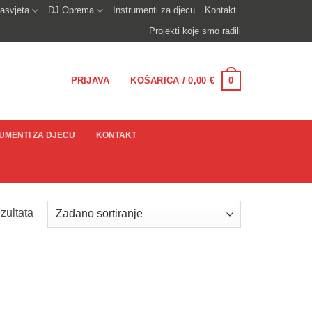
asvjeta
DJ Oprema
Instrumenti za djecu
Kontakt
Projekti koje smo radili
0
PRIJAVA
KOŠARICA /
0,00
€
UMENTI ZA DJECU
KONTAKT
zultata