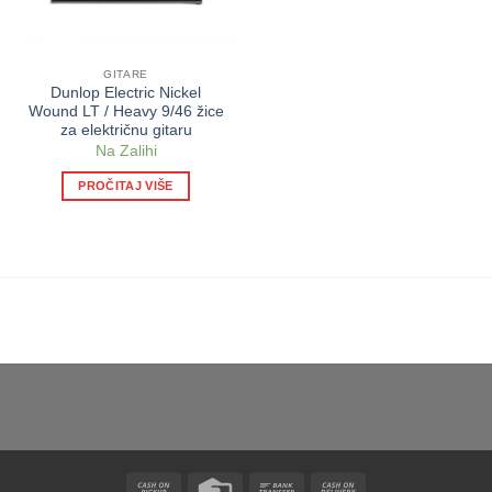
GITARE
Dunlop Electric Nickel
Wound LT / Heavy 9/46 žice
za električnu gitaru
Na Zalihi
PROČITAJ VIŠE
Cash
Credit
Bank
Cash