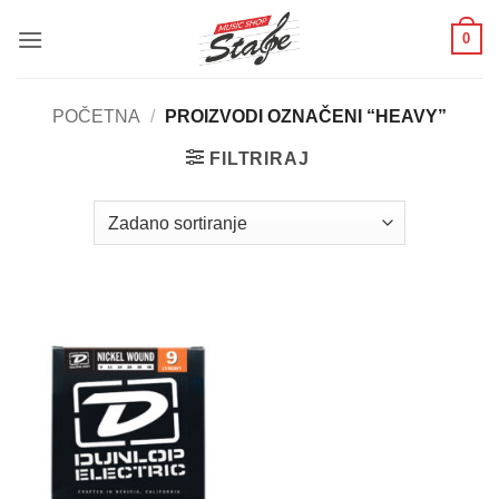
Skip
0
to
content
POČETNA
/
PROIZVODI OZNAČENI “HEAVY”
FILTRIRAJ