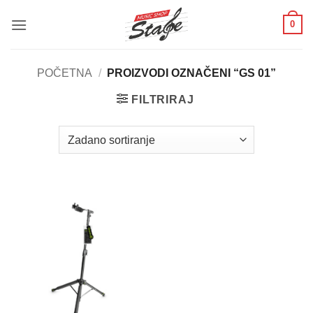
Skip
0
to
content
POČETNA
/
PROIZVODI OZNAČENI “GS 01”
FILTRIRAJ