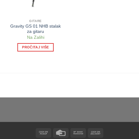
GITARE
Gravity GS 01 NHB stalak
za gitaru
Na Zalihi
PROČITAJ VIŠE
Cash
Credit
Bank
Cash