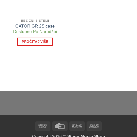
BEŽIČNI SISTEMI
GATOR GR 2S case
Dostupno Po Narudžbi
PROČITAJ VIŠE
Cash
Credit
Bank
Cash
on
Card
Transfer
On
Copyright 2026 ©
Stage Music Shop