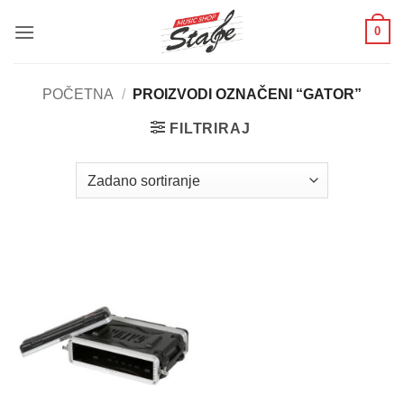
Skip
0
to
content
POČETNA
/
PROIZVODI OZNAČENI “GATOR”
FILTRIRAJ