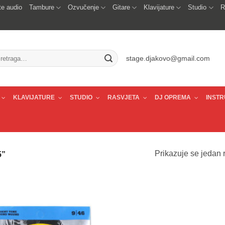
e audio
Tambure
Ozvučenje
Gitare
Klavijature
Studio
R
traži:
stage.djakovo@gmail.com
KLAVIJATURE
STUDIO
RASVJETA
DJ OPREMA
INSTR
Prikazuje se jedan r
5”