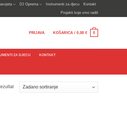
asvjeta
DJ Oprema
Instrumenti za djecu
Kontakt
Projekti koje smo radili
0
PRIJAVA
KOŠARICA /
0,00
€
UMENTI ZA DJECU
KONTAKT
ezultat