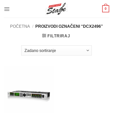
Skip
0
to
content
POČETNA
/
PROIZVODI OZNAČENI “DCX2496”
FILTRIRAJ