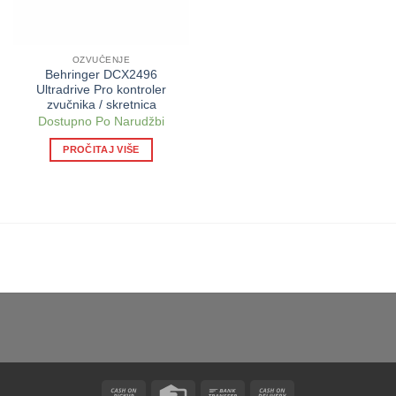
OZVUČENJE
Behringer DCX2496
Ultradrive Pro kontroler
zvučnika / skretnica
Dostupno Po Narudžbi
PROČITAJ VIŠE
Cash
Credit
Bank
Cash