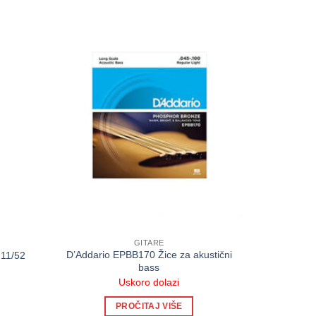
GITARE
D’Addario EPBB170 Žice za akustični
11/52
bass
Uskoro dolazi
PROČITAJ VIŠE