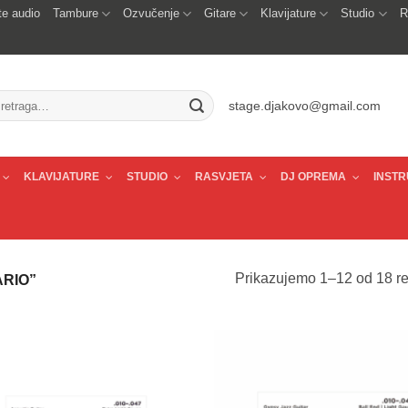
e audio
Tambure
Ozvučenje
Gitare
Klavijature
Studio
R
traži:
stage.djakovo@gmail.com
KLAVIJATURE
STUDIO
RASVJETA
DJ OPREMA
INSTR
Prikazujemo 1–12 od 18 re
RIO”