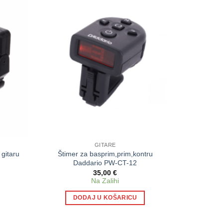
GITARE
Štimer za basprim,prim,kontru
gitaru
Daddario PW-CT-12
35,00
€
Na Zalihi
DODAJ U KOŠARICU