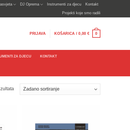
asvjeta
DJ Oprema
Instrumenti za djecu
Kontakt
Projekti koje smo radili
0
PRIJAVA
KOŠARICA /
0,00
€
UMENTI ZA DJECU
KONTAKT
zultata