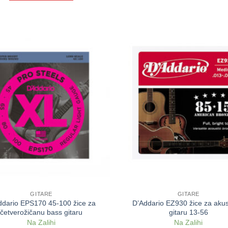
GITARE
GITARE
ddario EPS170 45-100 žice za
D’Addario EZ930 žice za akus
četverožičanu bass gitaru
gitaru 13-56
Na Zalihi
Na Zalihi