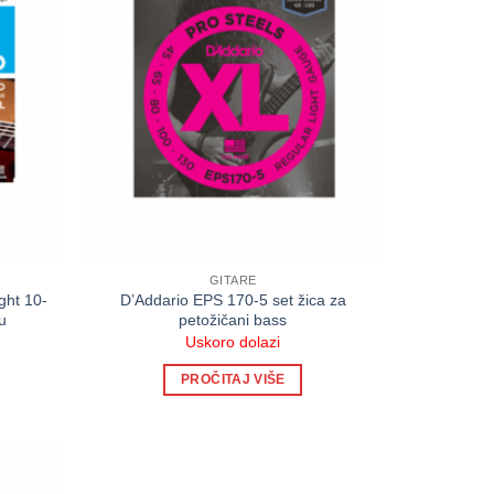
GITARE
ght 10-
D’Addario EPS 170-5 set žica za
ru
petožičani bass
Uskoro dolazi
PROČITAJ VIŠE