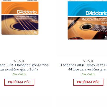
GITARE
GITARE
ario EJ15 Phosphor Bronze žice
D’Addario EJ83L Gypsy Jazz Li
za akustičnu gitaru 10-47
44 žice za akustičnu gita
Na Zalihi
Na Zalihi
PROČITAJ VIŠE
PROČITAJ VIŠE