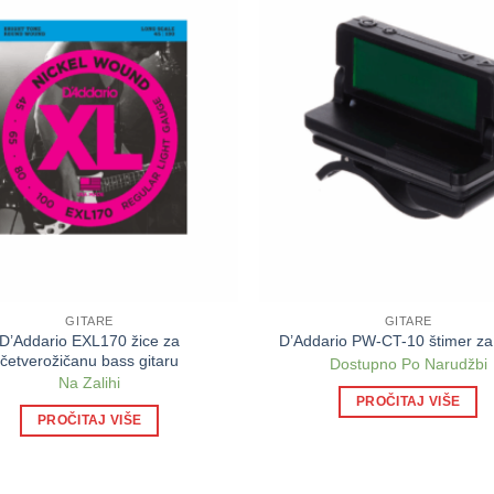
GITARE
GITARE
D’Addario EXL170 žice za
D’Addario PW-CT-10 štimer za 
četverožičanu bass gitaru
Dostupno Po Narudžbi
Na Zalihi
PROČITAJ VIŠE
PROČITAJ VIŠE