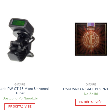
GITARE
GITARE
ario PW-CT-13 Micro Universal
DADDARIO NICKEL BRONZE 
Tuner
Na Zalihi
Dostupno Po Narudžbi
PROČITAJ VIŠE
PROČITAJ VIŠE