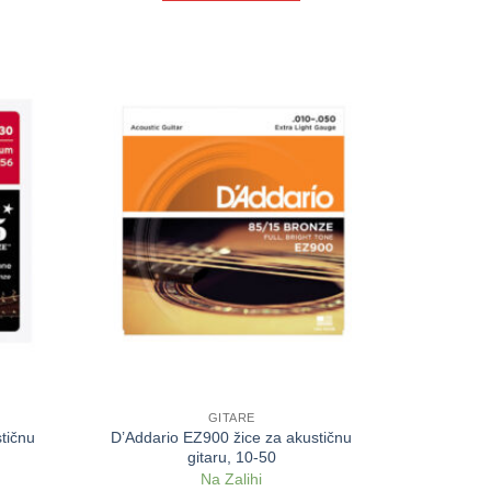
GITARE
tičnu
D’Addario EZ900 žice za akustičnu
gitaru, 10-50
Na Zalihi