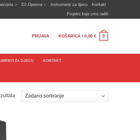
asvjeta
DJ Oprema
Instrumenti za djecu
Kontakt
Projekti koje smo radili
0
PRIJAVA
KOŠARICA /
0,00
€
UMENTI ZA DJECU
KONTAKT
zultata