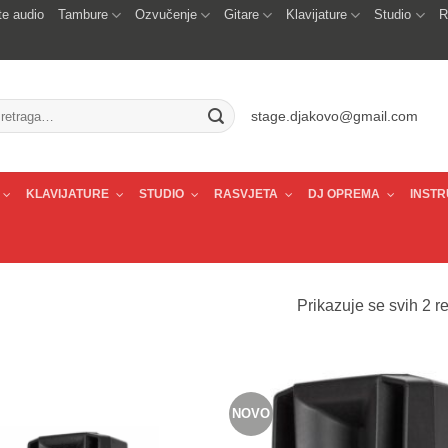
e audio
Tambure
Ozvučenje
Gitare
Klavijature
Studio
R
traži:
stage.djakovo@gmail.com
KLAVIJATURE
STUDIO
RASVJETA
DJ OPREMA
INSTR
Prikazuje se svih 2 re
NOVO