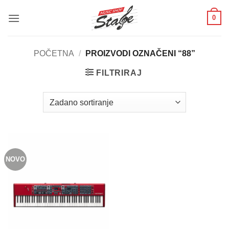
Skip
0
to
content
POČETNA
/
PROIZVODI OZNAČENI “88”
FILTRIRAJ
NOVO