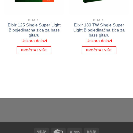
GITARE
GITARE
Elixir 125 Single Super Light
Elixir 130 TW Single Super
B pojedinačna žica za bass
Light B pojedinačna žica za
gitaru
bass gitaru
Uskoro dolazi
Uskoro dolazi
PROČITAJ VIŠE
PROČITAJ VIŠE
Cash
Credit
Bank
Cash