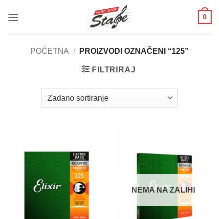
Skip
0
to
content
POČETNA
/
PROIZVODI OZNAČENI “125”
FILTRIRAJ
NEMA NA ZALIHI