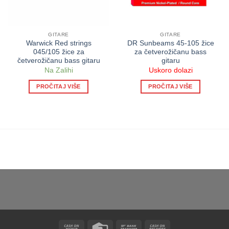
GITARE
GITARE
Warwick Red strings
DR Sunbeams 45-105 žice
045/105 žice za
za četverožičanu bass
četverožičanu bass gitaru
gitaru
Na Zalihi
Uskoro dolazi
PROČITAJ VIŠE
PROČITAJ VIŠE
Cash
Credit
Bank
Cash