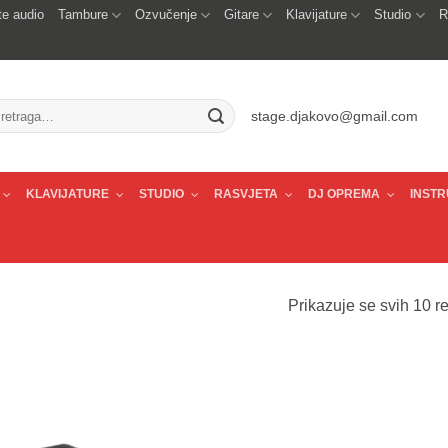
e audio
Tambure
Ozvučenje
Gitare
Klavijature
Studio
R
traži:
stage.djakovo@gmail.com
KLAVIJATURE
STUDIO
RASVJETA
DJ OPREMA
INSTR
Prikazuje se svih 10 re