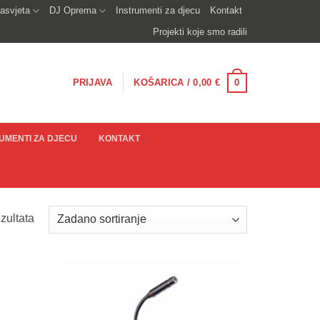
asvjeta
DJ Oprema
Instrumenti za djecu
Kontakt
Projekti koje smo radili
0
PRIJAVA
KOŠARICA /
0,00
€
UMENTI ZA DJECU
KONTAKT
zultata