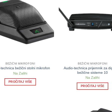
BEŽIČNI MIKROFONI
BEŽIČNI MIKROFONI
Audio-technica prijemnik za di
technica bežični stolni mikrofon
bežične sisteme 10
Na Zalihi
Na Zalihi
PROČITAJ VIŠE
PROČITAJ VIŠE