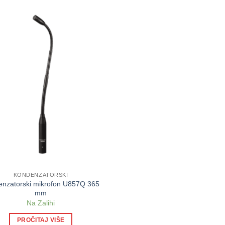
KONDENZATORSKI
nzatorski mikrofon U857Q 365
mm
Na Zalihi
PROČITAJ VIŠE