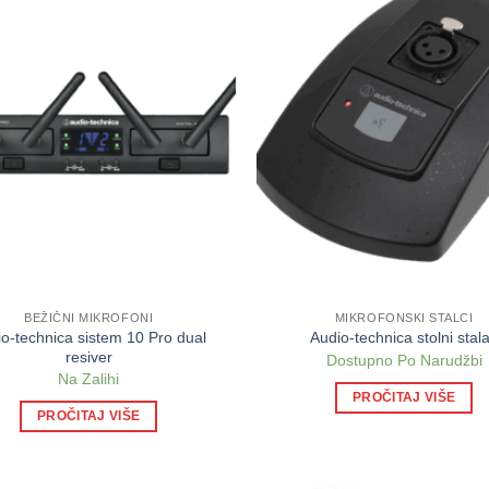
BEŽIČNI MIKROFONI
MIKROFONSKI STALCI
o-technica sistem 10 Pro dual
Audio-technica stolni stal
resiver
Dostupno Po Narudžbi
Na Zalihi
PROČITAJ VIŠE
PROČITAJ VIŠE